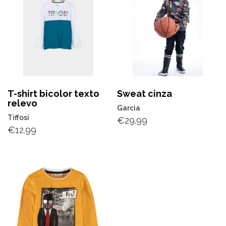
T-shirt bicolor texto
Sweat cinza
relevo
Garcia
Tiffosi
€
29.99
€
12.99