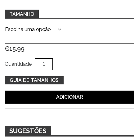
TAMANHO
€
15.99
Quantidade
Al
Quantidade
de
T-
GUIA DE TAMANHOS
shirt
bege
ADICIONAR
c/
estampa
SUGESTÕES