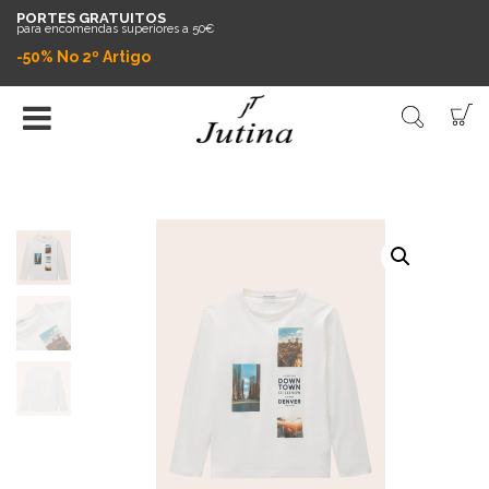
PORTES GRATUITOS
para encomendas superiores a 50€
-50% No 2º Artigo