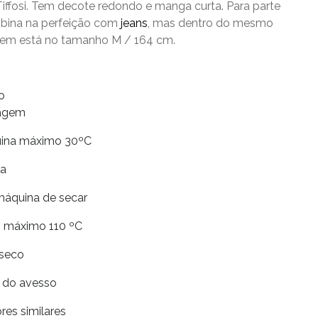
iffosi. Tem decote redondo e manga curta. Para parte
bina na perfeição com
jeans
, mas dentro do mesmo
agem está no tamanho M / 164 cm.
o
vagem
uina máximo 30ºC
ia
máquina de secar
ro máximo 110 ºC
 seco
r do avesso
res similares