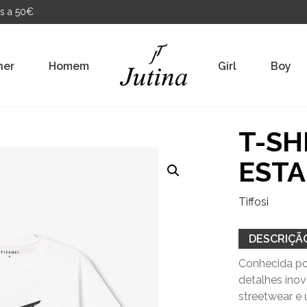
s a 50€
her
Homem
Girl
Boy
T-SH
EST
Tiffosi
DESCRIÇÃ
Conhecida por
detalhes ino
streetwear e 