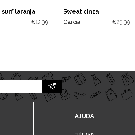
 surf laranja
Sweat cinza
€
12.99
Garcia
€
29.99
AJUDA
Entregas