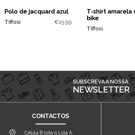
Polo de jacquard azul
T-shirt amarela
bike
Tiffosi
€
15.99
Tiffosi
SUBSCREVA A NOSSA
NEWSLETTER
CONTACTOS
Célula B lote 9 Loja A