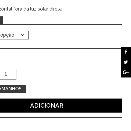
ontal fora da luz solar direta
Quantidade
Alte
de
T-
TAMANHOS
shirt
branca
ADICIONAR
c/
estampa