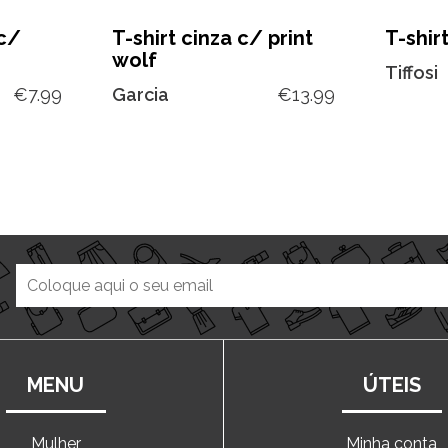
 c/
T-shirt cinza c/ print
T-shirt
wolf
Tiffosi
€
7.99
Garcia
€
13.99
MENU
ÚTEIS
Mulher
Minha conta