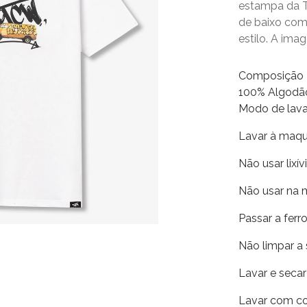
estampa da T
de baixo com
estilo. A im
Composição
100% Algodã
Modo de la
Lavar à maq
Não usar lixív
Não usar na 
Passar a fer
Não limpar a
Lavar e seca
Lavar com co