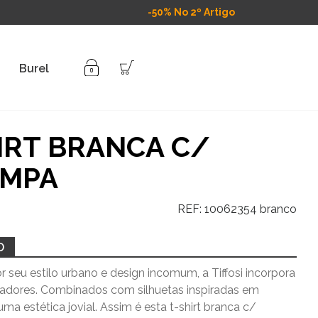
-50% No 2º Artigo
Burel
IRT BRANCA C/
AMPA
REF:
10062354 branco
O
 seu estilo urbano e design incomum, a Tiffosi incorpora
vadores. Combinados com silhuetas inspiradas em
uma estética jovial. Assim é esta t-shirt branca c/