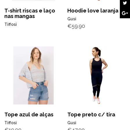
T-shirt riscas e laço
Hoodie love laranja
nas mangas
Gusi
Tiffosi
€
59.90
Tope azul de alças
Tope preto c/ tira
Tiffosi
Gusi
€
19.99
€
47.90