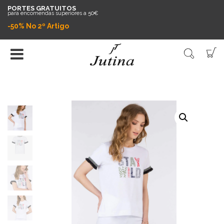
PORTES GRATUITOS
para encomendas superiores a 50€
-50% No 2º Artigo