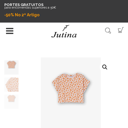
PORTES GRATUITOS
para encomendas superiores a 50€
-50% No 2º Artigo