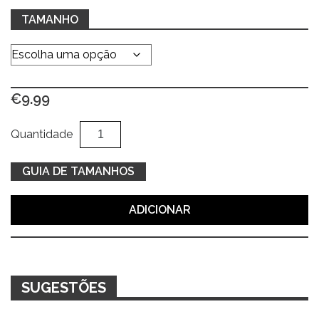
TAMANHO
€
9.99
Quantidade
Al
Quantidade
de
T-
GUIA DE TAMANHOS
shirt
curta
ADICIONAR
c/
flores
SUGESTÕES