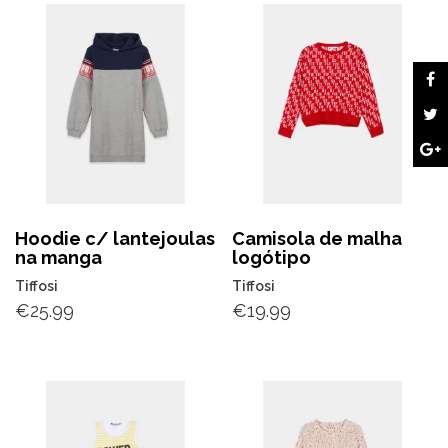
Hoodie c/ lantejoulas
Camisola de malha
na manga
logótipo
Tiffosi
Tiffosi
€
25.99
€
19.99