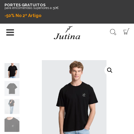
PORTES GRATUITOS
para encomendas superiores a 50€
-50% No 2º Artigo