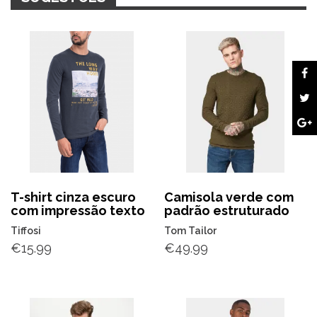
T-shirt cinza escuro
Camisola verde com
com impressão texto
padrão estruturado
Tiffosi
Tom Tailor
€
15.99
€
49.99