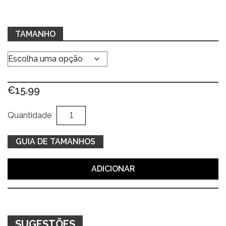
TAMANHO
€
15.99
Quantidade
Al
Quantidade
de
T-
GUIA DE TAMANHOS
shirt
preta
ADICIONAR
SUGESTÕES