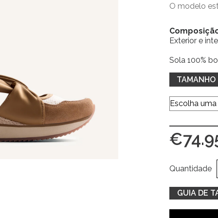
O modelo es
Composiçã
Exterior e int
Sola 100% bo
TAMANHO
€
74.9
Quantidade
GUIA DE 