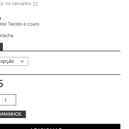
tá no tamanho 37.
o
erior Tecido e couro
rracha
5
Quantidade
Alte
de
Ténis
TAMANHOS
aberto
camel