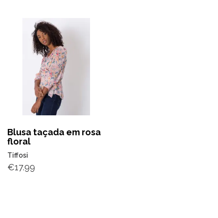
Blusa taçada em rosa
floral
Tiffosi
€
17.99