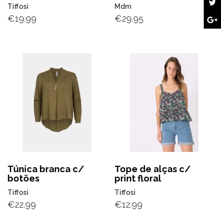
Tiffosi
Mdm
€
19.99
€
29.95
Túnica branca c/
Tope de alças c/
botões
print floral
Tiffosi
Tiffosi
€
22.99
€
12.99