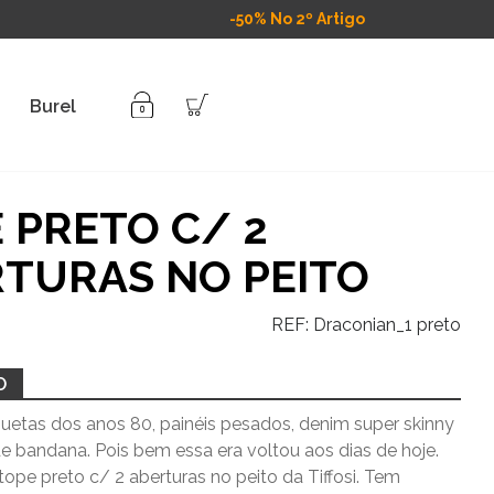
-50% No 2º Artigo
Burel
 PRETO C/ 2
TURAS NO PEITO
REF:
Draconian_1 preto
O
uetas dos anos 80, painéis pesados, denim super skinny
e bandana. Pois bem essa era voltou aos dias de hoje.
tope preto c/ 2 aberturas no peito da Tiffosi. Tem