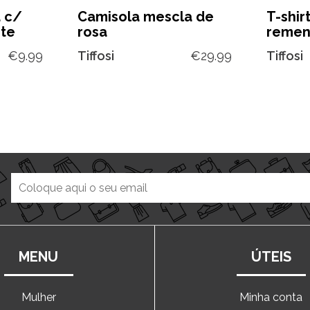
a c/
Camisola mescla de
T-shir
nte
rosa
remen
€
9.99
Tiffosi
€
29.99
Tiffosi
MENU
ÚTEIS
Mulher
Minha conta