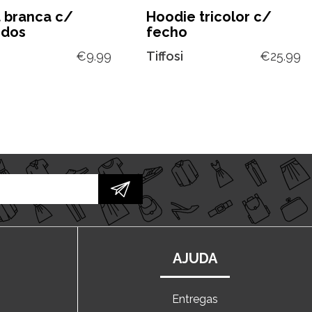
t branca c/
Hoodie tricolor c/
dos
fecho
€
9.99
Tiffosi
€
25.99
AJUDA
Entregas