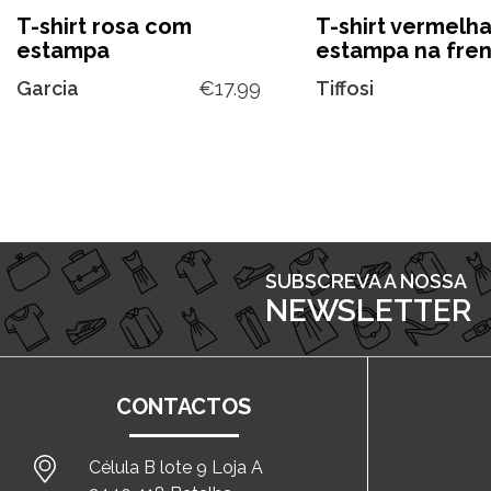
T-shirt rosa com
T-shirt vermelh
estampa
estampa na fre
Garcia
€
17.99
Tiffosi
SUBSCREVA A NOSSA
NEWSLETTER
CONTACTOS
Célula B lote 9 Loja A