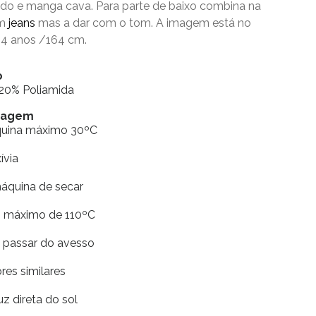
do e manga cava. Para parte de baixo combina na
om
jeans
mas a dar com o tom. A imagem está no
4 anos /164 cm.
o
20% Poliamida
avagem
quina máximo 30ºC
xívia
máquina de secar
ro máximo de 110ºC
e passar do avesso
res similares
uz direta do sol