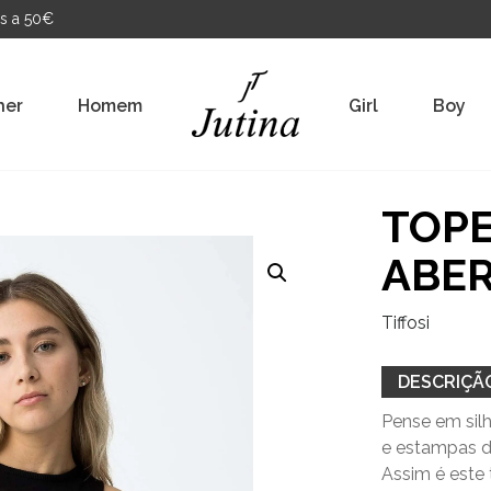
s a 50€
her
Homem
Girl
Boy
TOPE
ABER
Tiffosi
DESCRIÇÃ
Pense em silh
e estampas d
Assim é este 