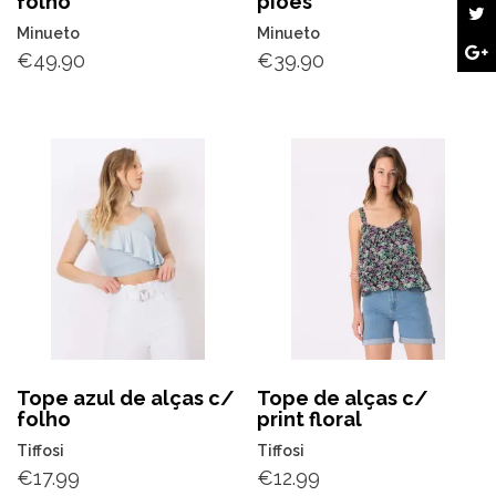
folho
piões
Minueto
Minueto
€
49.90
€
39.90
Tope azul de alças c/
Tope de alças c/
folho
print floral
Tiffosi
Tiffosi
€
17.99
€
12.99