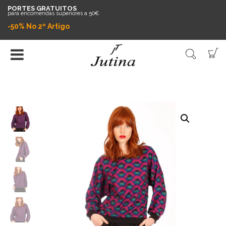
PORTES GRATUITOS
para encomendas superiores a 50€
-50% No 2º Artigo