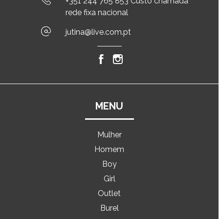
+351 244 765 853 Custo chamada
rede fixa nacional
jutina@live.com.pt
MENU
Mulher
Homem
Boy
Girl
Outlet
Burel