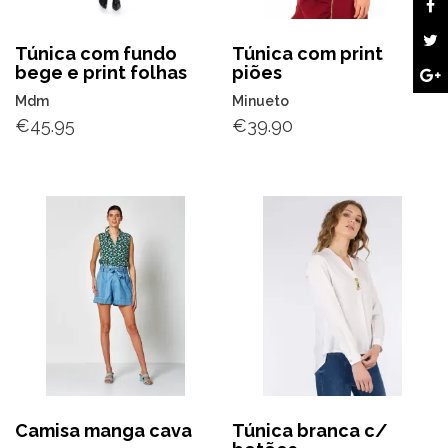
Túnica com fundo
Túnica com print
bege e print folhas
piões
Mdm
Minueto
€
45.95
€
39.90
Camisa manga cava
Túnica branca c/