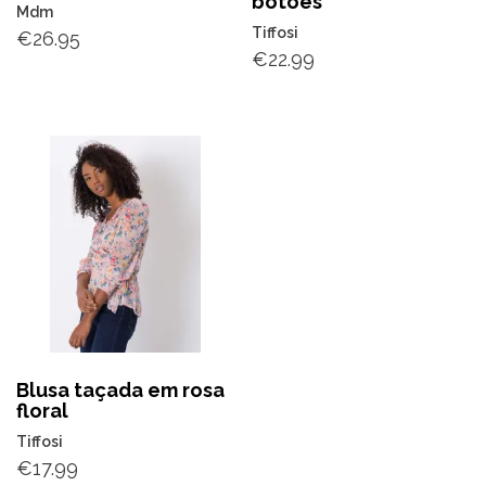
botões
Mdm
Tiffosi
€
26.95
€
22.99
Blusa taçada em rosa
floral
Tiffosi
€
17.99