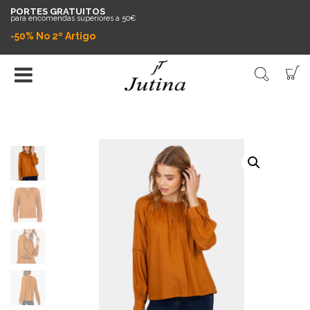
PORTES GRATUITOS
para encomendas superiores a 50€
-50% No 2º Artigo