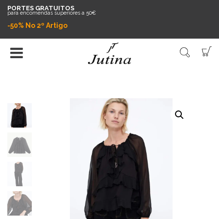
PORTES GRATUITOS
para encomendas superiores a 50€
-50% No 2º Artigo