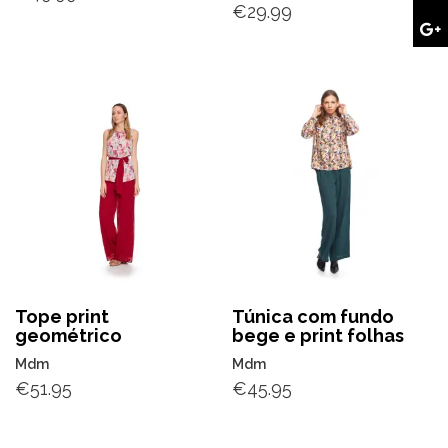
€
29.99
Tope print
Túnica com fundo
geométrico
bege e print folhas
Mdm
Mdm
€
51.95
€
45.95