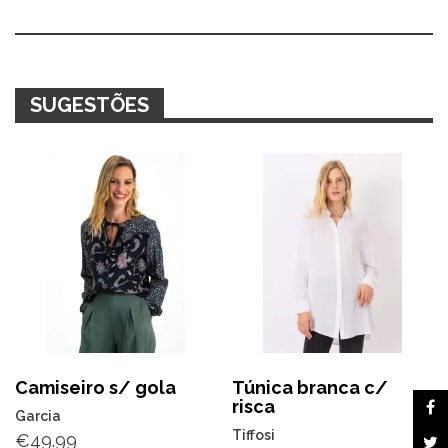
Alternative:
SUGESTÕES
Camiseiro s/ gola
Túnica branca c/
risca
Garcia
Tiffosi
€
49.99