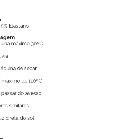
o
r 5% Elastano
avagem
quina máximo 30ºC
xívia
máquina de secar
ro máximo de 110ºC
e passar do avesso
res similares
uz direta do sol