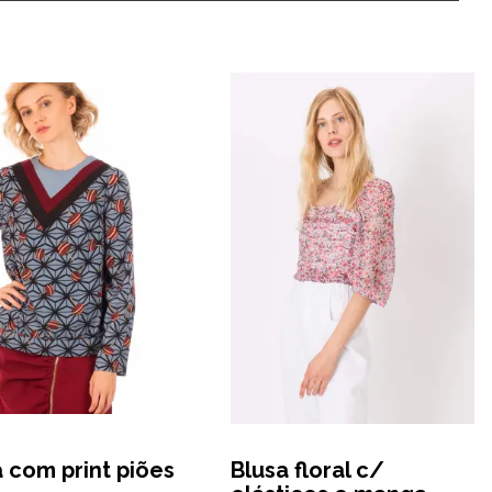
 com print piões
Blusa floral c/