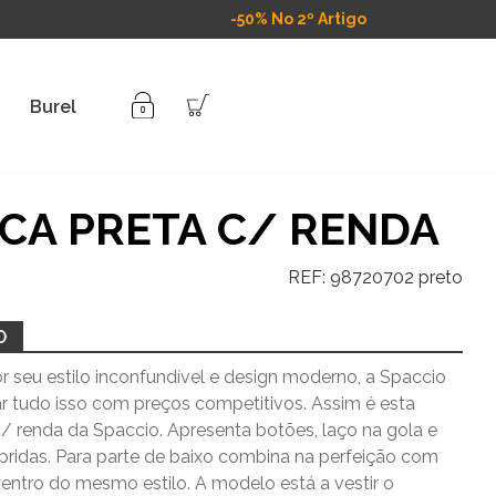
-50% No 2º Artigo
Burel
CA PRETA C/ RENDA
REF:
98720702 preto
O
 seu estilo inconfundível e design moderno, a Spaccio
ar tudo isso com preços competitivos. Assim é esta
c/ renda da Spaccio. Apresenta botões, laço na gola e
idas. Para parte de baixo combina na perfeição com
dentro do mesmo estilo. A modelo está a vestir o