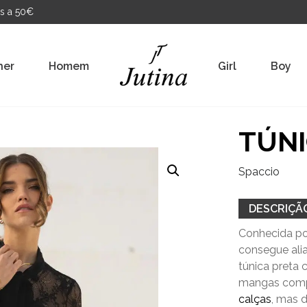
s a 50€
her
Homem
Girl
Boy
TÚNI
Spaccio
DESCRIÇÃ
Conhecida por
consegue ali
túnica preta 
mangas compr
calças
, mas 