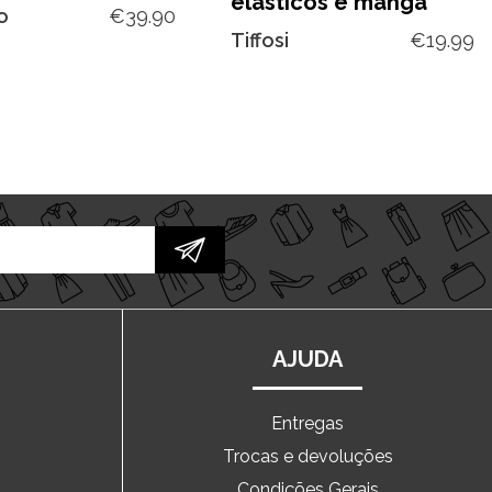
elásticos e manga
o
€
39.90
Tiffosi
€
19.99
AJUDA
Entregas
Trocas e devoluções
o
Condições Gerais