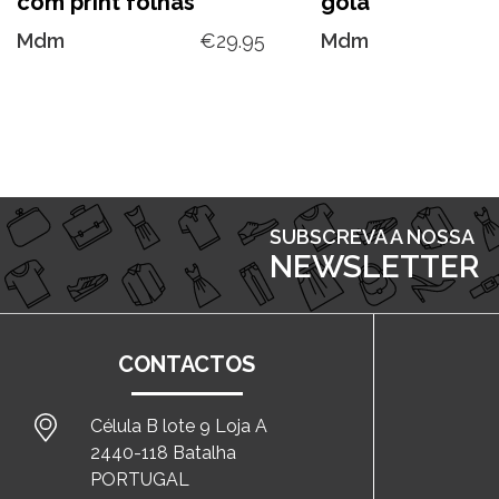
com print folhas
gola
Mdm
€
29.95
Mdm
SUBSCREVA A NOSSA
NEWSLETTER
CONTACTOS
Célula B lote 9 Loja A
2440-118 Batalha
PORTUGAL