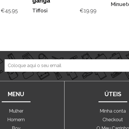
ganga
Minuet
€
45.95
Tiffosi
€
19.99
MENU
ÚTEIS
Mulher
Minha conta
Homem
Checkout
Boy
O Meu Carrinh