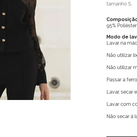
tamanho S.
Composiçã
95% Poliéste
Modo de l
Lavar na má
Não utilizar li
Não utilizar 
Passar a fer
Lavar, secar 
Lavar com co
Não secar à l