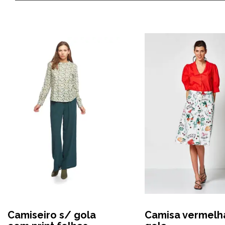
Camiseiro s/ gola
Camisa vermelh