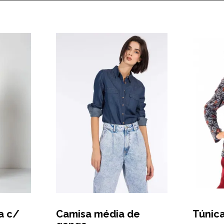
a c/
Camisa média de
Túnica