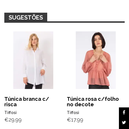
SUGESTÕES
Túnica branca c/
Túnica rosa c/folho
risca
no decote
Tiffosi
Tiffosi
€
29.99
€
17.99