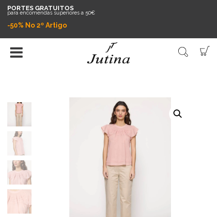
PORTES GRATUITOS
para encomendas superiores a 50€
-50% No 2º Artigo