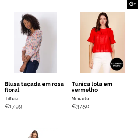
Blusa taçada em rosa
Túnica lola em
floral
vermelho
Tiffosi
Minueto
€
17.99
€
37.50