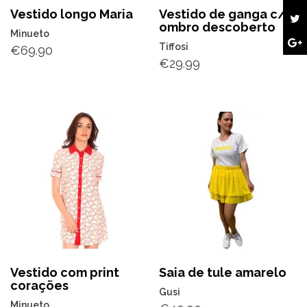
Vestido longo Maria
Vestido de ganga c/
ombro descoberto
Minueto
Tiffosi
€
69.90
€
29.99
Vestido com print
Saia de tule amarelo
corações
Gusi
Minueto