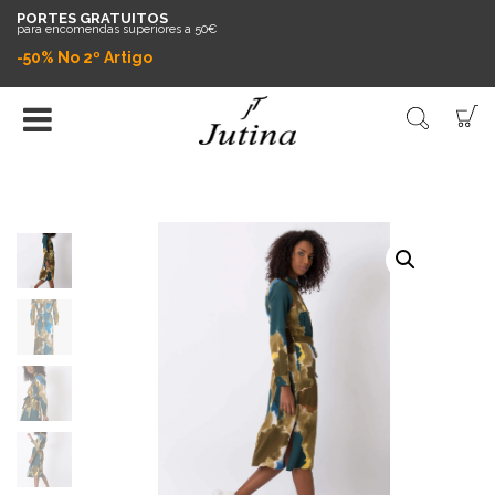
PORTES GRATUITOS
para encomendas superiores a 50€
-50% No 2º Artigo