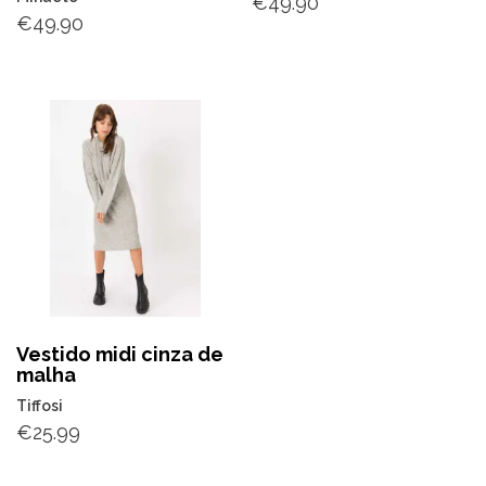
€
49.90
€
49.90
Vestido midi cinza de
malha
Tiffosi
€
25.99