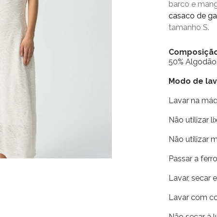
barco e mang
casaco de g
tamanho S.
Composiçã
50% Algodão
Modo de l
Lavar na má
Não utilizar li
Não utilizar 
Passar a fer
Lavar, secar 
Lavar com co
Não secar à l