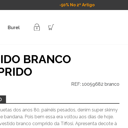
-50% No 2º Artigo
Burel
TIDO BRANCO
PRIDO
REF:
10059682 branco
O
uetas dos anos 80, painéis pesados, denim super skinny
e bandana. Pois bem essa era voltou aos dias de hoje.
vestido branco comprido da Tiffosi. Apresenta decote à