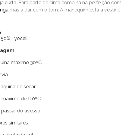
a curta. Para parte de cima combina na perfeição com
anga
mas a dar com o tom. A manequim está a vestir o
o
 50% Lyocell
avagem
quina máximo 30ºC
xívia
máquina de secar
ro máximo de 110ºC
e passar do avesso
res similares
uz direta do sol