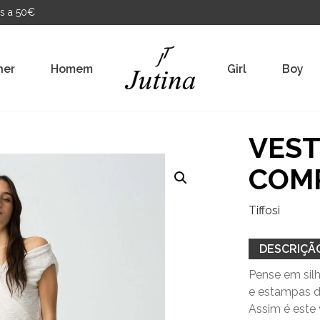
s a 50€
her
Homem
Girl
Boy
VES
COM
Tiffosi
DESCRIÇÃ
Pense em silh
e estampas d
Assim é este 