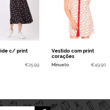
ide c/ print
Vestido com print
corações
€
25.99
Minueto
€
49.90