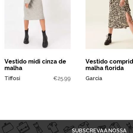
Vestido midi cinza de
Vestido compri
malha
malha florida
Tiffosi
€
25.99
Garcia
SUBSCREVA A NOSSA