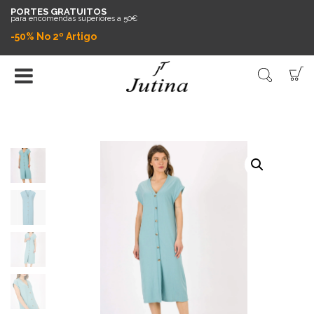
PORTES GRATUITOS
para encomendas superiores a 50€
-50% No 2º Artigo