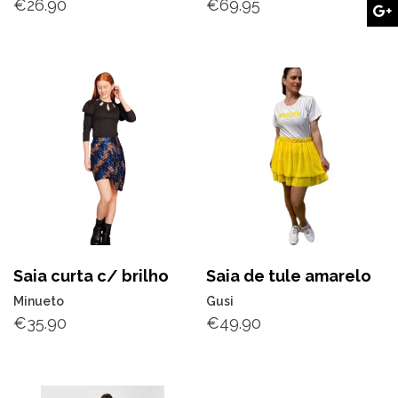
€
26.90
€
69.95
Saia curta c/ brilho
Saia de tule amarelo
Minueto
Gusi
€
35.90
€
49.90