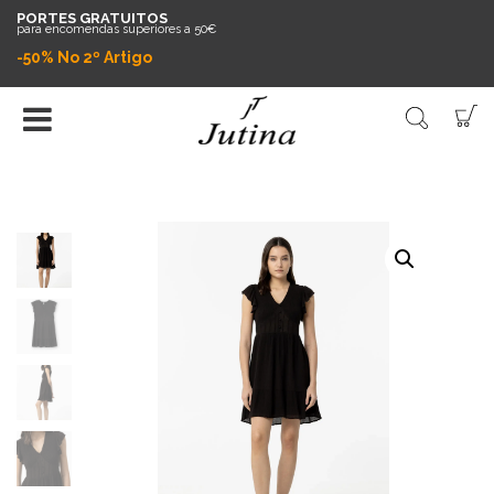
PORTES GRATUITOS
para encomendas superiores a 50€
-50% No 2º Artigo