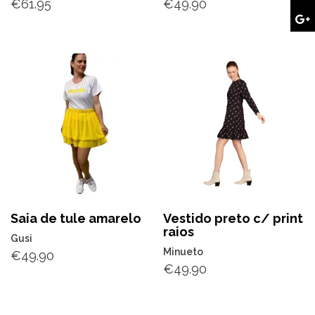
€
61.95
€
49.90
Saia de tule amarelo
Vestido preto c/ print
raios
Gusi
Minueto
€
49.90
€
49.90