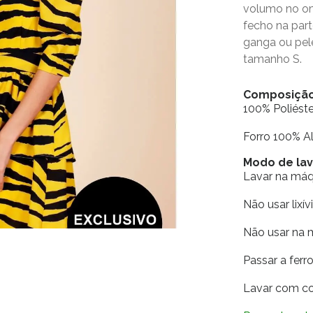
volumo no omb
fecho na par
ganga ou pele
tamanho S.
Composiçã
100% Poliéste
Forro 100% 
Modo de la
Lavar na má
Não usar lixív
Não usar na 
Passar a fer
Lavar com co