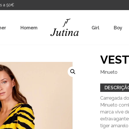
s a 50€
her
Homem
Girl
Boy
VEST
Minueto
DESCRIÇÃ
Carregada do
Minueto comb
marca vive de
extravagantes
tiger amarel