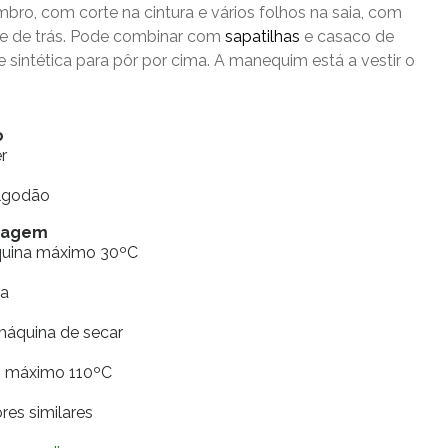
ro, com corte na cintura e vários folhos na saia, com
te de trás. Pode combinar com
sapatilhas
e casaco de
 sintética para pôr por cima. A manequim está a vestir o
o
r
Algodão
vagem
quina máximo 30ºC
ia
máquina de secar
ro máximo 110ºC
res similares