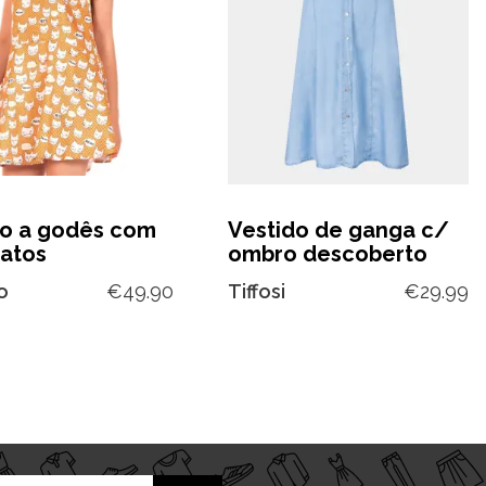
do a godês com
Vestido de ganga c/
gatos
ombro descoberto
o
€
49.90
Tiffosi
€
29.99