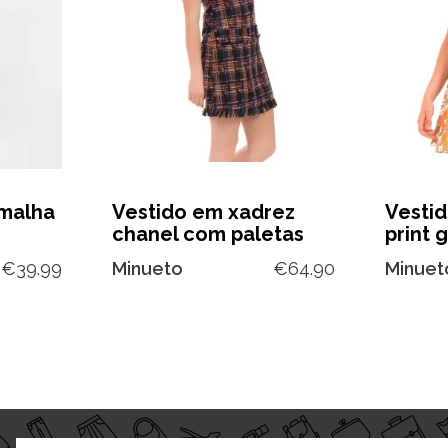
 malha
Vestido em xadrez
Vesti
chanel com paletas
print 
€
39.99
Minueto
€
64.90
Minuet