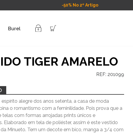
-50% No 2º Artigo
Burel
IDO TIGER AMARELO
REF:
201099
O
 espírito alegre dos anos setenta, a casa de moda
ina o romantismo com a feminilidade. Pois prova que a
 telas com formas arrojadas prints únicos e
. Elaborado em tela de poliéster, assim é este vestido
o da Minueto. Tem um decote em bico, manga a 3/4 com