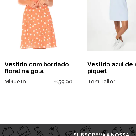
Vestido com bordado
Vestido azul de
floral na gola
piquet
Minueto
€
59.90
Tom Tailor
SUBSCREVA A NOSSA