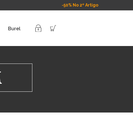
-50% No 2º Artigo
Burel
M