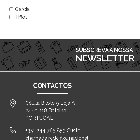
Garcia
Tiffosi
SUBSCREVA A NOSSA
NEWSLETTER
CONTACTOS
Célula B lote 9 Loja A
2440-118 Batalha
PORTUGAL
+351 244 765 853 Custo
chamada rede fixa nacional