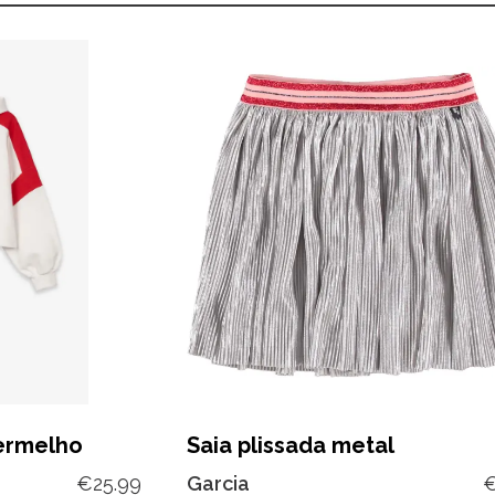
ermelho
Saia plissada metal
€
25.99
Garcia