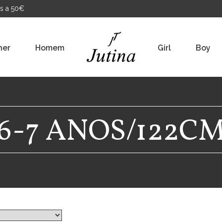
s a 50€
her
Homem
Girl
Boy
6-7 ANOS/122C