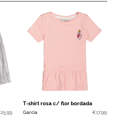
T-shirt rosa c/ flor bordada
€
25.99
Garcia
€
17.99