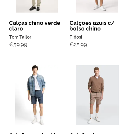
Calças chino verde
Calções azuis c/
claro
bolso chino
Tom Tailor
Tiffosi
€
59.99
€
25.99