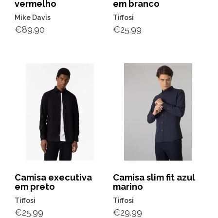
vermelho
em branco
Mike Davis
Tiffosi
€
89.90
€
25.99
Camisa executiva
Camisa slim fit azul
em preto
marino
Tiffosi
Tiffosi
€
25.99
€
29.99