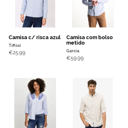
Camisa c/ risca azul
Camisa com bolso
metido
Tiffosi
Garcia
€
25.99
€
59.99