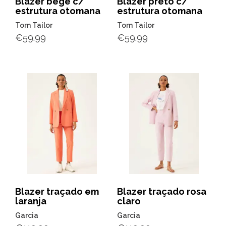
Blazer bege c/
Blazer preto c/
estrutura otomana
estrutura otomana
Tom Tailor
Tom Tailor
€
59.99
€
59.99
Blazer traçado em
Blazer traçado rosa
laranja
claro
Garcia
Garcia