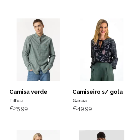
Camisa verde
Camiseiro s/ gola
Tiffosi
Garcia
€
25.99
€
49.99