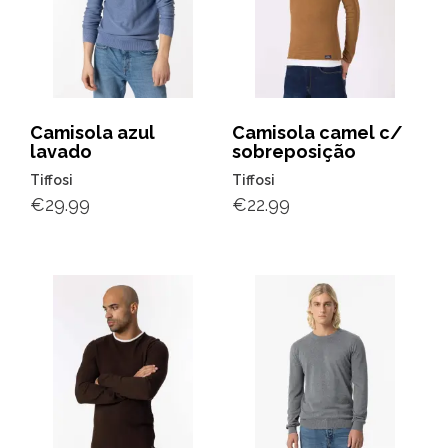
Camisola azul
Camisola camel c/
lavado
sobreposição
Tiffosi
Tiffosi
€
29.99
€
22.99