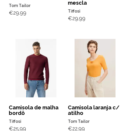
mescla
Tom Tailor
Tiffosi
€
29.99
€
29.99
Camisola de malha
Camisola laranja c/
bordô
atilho
Tiffosi
Tom Tailor
€
25.99
€
22.99