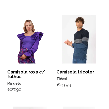
Camisola roxa c/
Camisola tricolor
folhos
Tiffosi
Minueto
€
29.99
€
27.90