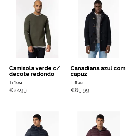
Camisola verde c/
Canadiana azul com
decote redondo
capuz
Tiffosi
Tiffosi
€
22.99
€
89.99