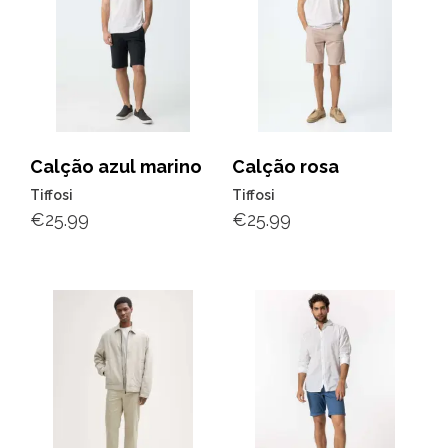
Calção azul marino
Calção rosa
Tiffosi
Tiffosi
€
25.99
€
25.99