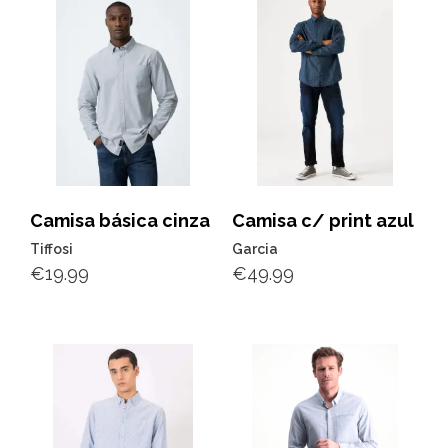
Camisa básica cinza
Camisa c/ print azul
Tiffosi
Garcia
€
19.99
€
49.99