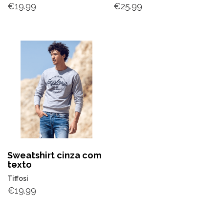
€
19.99
€
25.99
Sweatshirt cinza com
texto
Tiffosi
€
19.99