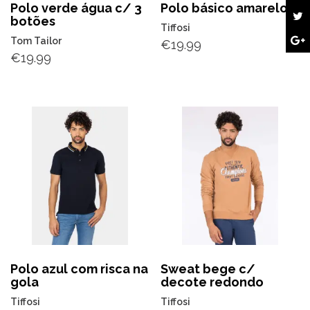
Polo verde água c/ 3
Polo básico amarelo
botões
Tiffosi
Tom Tailor
€
19.99
€
19.99
Polo azul com risca na
Sweat bege c/
gola
decote redondo
Tiffosi
Tiffosi