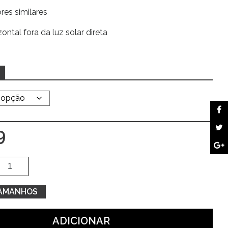
res similares
ontal fora da luz solar direta
9
Quantidade
Alte
de
Camisola
TAMANHOS
preta
c/
ADICIONAR
gola