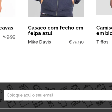
 cavas
Casaco com fecho em
Camis
felpa azul
em bi
€
9.99
Mike Davis
€
79.90
Tiffosi