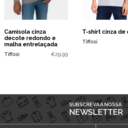
Camisola cinza
T-shirt cinza de
decote redondo e
Tiffosi
malha entrelaçada
Tiffosi
€
29.99
SUBSCREVA A NOSSA
NEWSLETTER