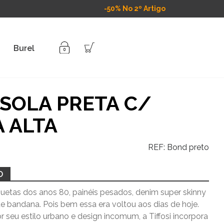
-50% No 2º Artigo
Burel
SOLA PRETA C/
 ALTA
REF:
Bond preto
O
uetas dos anos 80, painéis pesados, denim super skinny
e bandana. Pois bem essa era voltou aos dias de hoje.
 seu estilo urbano e design incomum, a Tiffosi incorpora