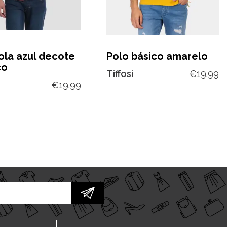
ola azul decote
Polo básico amarelo
co
Tiffosi
€
19.99
€
19.99