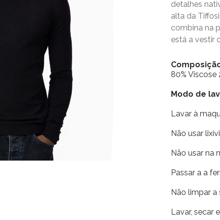
detalhes nati
alta da Tiffo
combina na 
está a vestir 
Composiçã
80% Viscose
Modo de la
Lavar à maq
Não usar lixív
Não usar na 
Passar a a fe
Não limpar a
Lavar, secar 