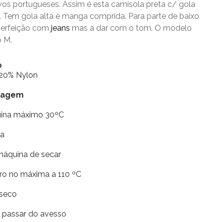
vos portugueses. Assim é esta camisola preta c/ gola
si. Tem gola alta e manga comprida. Para parte de baixo
perfeição com
jeans
mas a dar com o tom. O modelo
o M.
o
 20% Nylon
vagem
uina máximo 30ºC
ia
máquina de secar
rro no máxima a 110 ºC
 seco
e passar do avesso