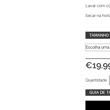
Lavar com co
Secar na horiz
TAMANHO
€
19.9
Quantidade
GUIA DE 