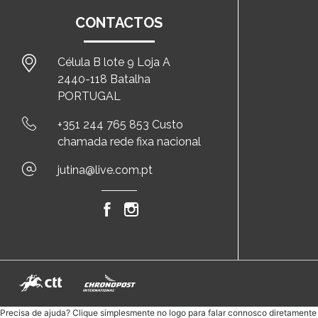
CONTACTOS
Célula B lote 9 Loja A
2440-118 Batalha
PORTUGAL
+351 244 765 853 Custo
chamada rede fixa nacional
jutina@live.com.pt
Precisa de ajuda? Clique simplesmente no logo para falar connosco diretament