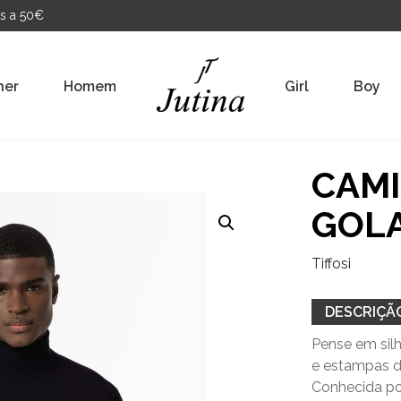
s a 50€
her
Homem
Girl
Boy
CAMI
GOLA
Tiffosi
DESCRIÇÃ
Pense em silh
e estampas d
Conhecida por