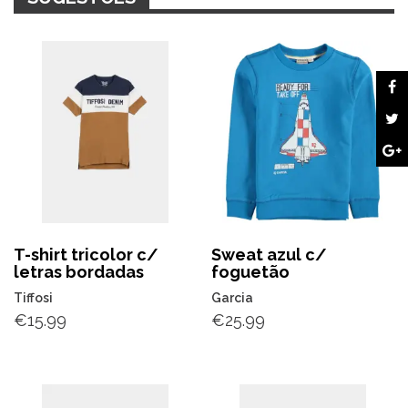
T-shirt tricolor c/
Sweat azul c/
letras bordadas
foguetão
Tiffosi
Garcia
€
15.99
€
25.99