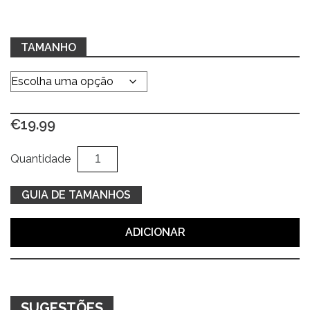
TAMANHO
€
19.99
Quantidade
Al
Quantidade
de
Hoodie
GUIA DE TAMANHOS
azul
c/
ADICIONAR
emblema
cravado
SUGESTÕES