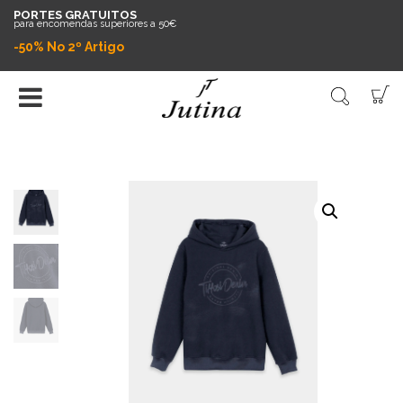
PORTES GRATUITOS
para encomendas superiores a 50€
-50% No 2º Artigo