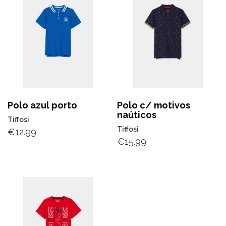
Polo azul porto
Polo c/ motivos
naúticos
Tiffosi
Tiffosi
€
12.99
€
15.99