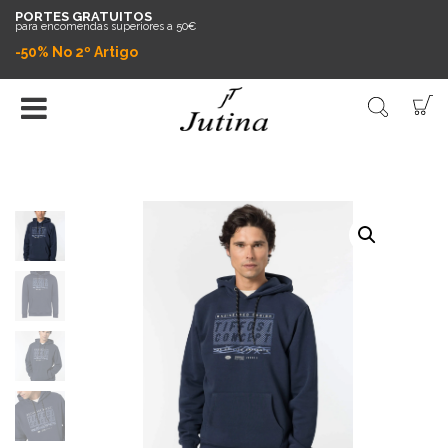
PORTES GRATUITOS
para encomendas superiores a 50€
-50% No 2º Artigo