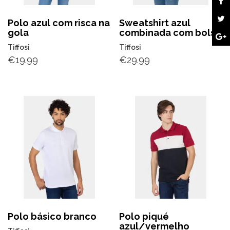
Polo azul com risca na
Sweatshirt azul
gola
combinada com bolso
Tiffosi
Tiffosi
€
19.99
€
29.99
Polo básico branco
Polo piqué
azul/vermelho