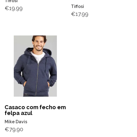
Tiffosi
Tiffosi
€
19.99
€
17.99
Casaco com fecho em
felpa azul
Mike Davis
€
79.90