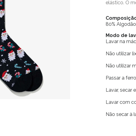
elástico. O 
Composiçã
80% Algodão 
Modo de l
Lavar na má
Não utilizar li
Não utilizar 
Passar a fer
Lavar, secar 
Lavar com co
Não secar à l