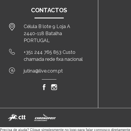
CONTACTOS
Célula B lote 9 Loja A
2440-118 Batalha
PORTUGAL
+351 244 765 853 Custo
chamada rede fixa nacional
jutina@live.com.pt
Precisa de ajuda? Clique simplesmente no logo para falar connosco diretament