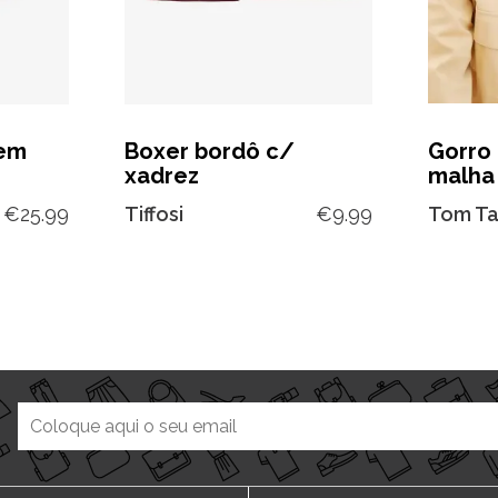
 em
Boxer bordô c/
Gorro
xadrez
malha
€
25.99
Tiffosi
€
9.99
Tom Ta