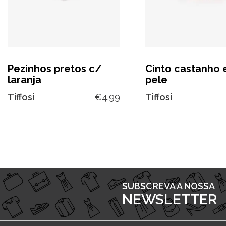
Pezinhos pretos c/
Cinto castanho
laranja
pele
Tiffosi
€
4.99
Tiffosi
SUBSCREVA A NOSSA
NEWSLETTER