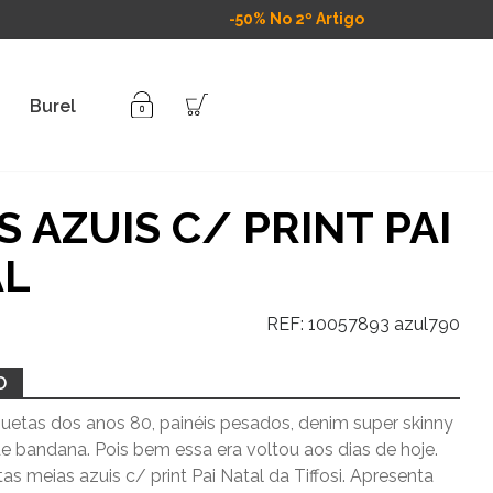
-50% No 2º Artigo
Burel
S AZUIS C/ PRINT PAI
AL
REF:
10057893 azul790
O
uetas dos anos 80, painéis pesados, denim super skinny
e bandana. Pois bem essa era voltou aos dias de hoje.
as meias azuis c/ print Pai Natal da Tiffosi. Apresenta