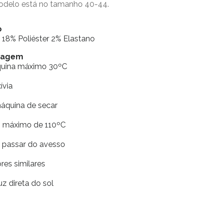
modelo está no tamanho 40-44.
o
18% Poliéster 2% Elastano
avagem
quina máximo 30ºC
xívia
máquina de secar
ro máximo de 110ºC
e passar do avesso
res similares
uz direta do sol