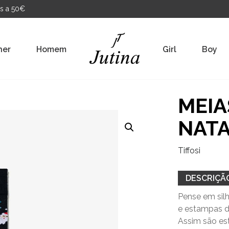
s a 50€
her
Homem
Girl
Boy
MEIA
NAT
Tiffosi
DESCRIÇÃ
Pense em silh
e estampas d
Assim são est