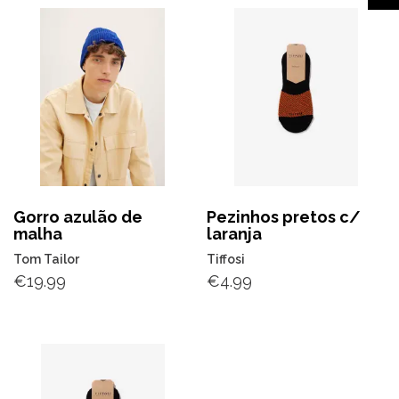
Gorro azulão de
Pezinhos pretos c/
malha
laranja
Tom Tailor
Tiffosi
€
19.99
€
4.99