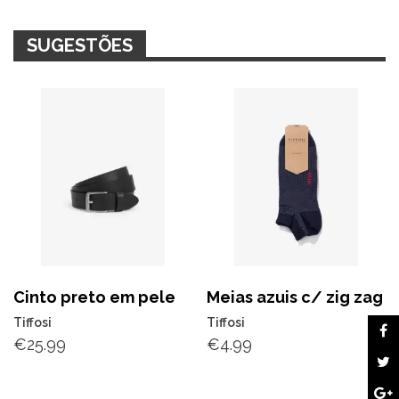
SUGESTÕES
Cinto preto em pele
Meias azuis c/ zig zag
Tiffosi
Tiffosi
€
25.99
€
4.99