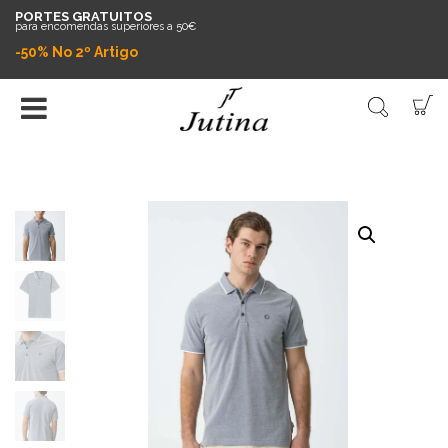
PORTES GRATUITOS
para encomendas superiores a 50€
-50% No 2º Artigo