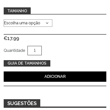
TAMANHO
€
17.99
Quantidade
Al
Quantidade
de
Polo
GUIA DE TAMANHOS
básico
em
ADICIONAR
azul
SUGESTÕES