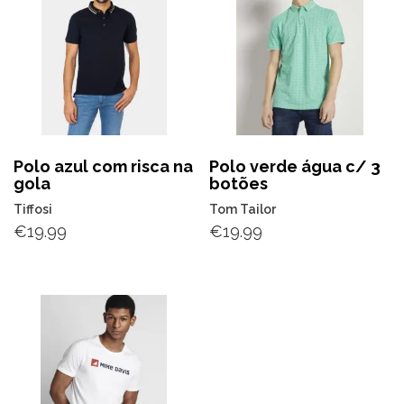
Polo azul com risca na
Polo verde água c/ 3
gola
botões
Tiffosi
Tom Tailor
€
19.99
€
19.99