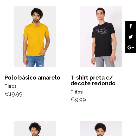
Polo básico amarelo
T-shirt preta c/
decote redondo
Tiffosi
Tiffosi
€
19.99
€
9.99