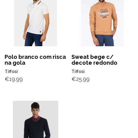
Polo branco com risca
Sweat bege c/
na gola
decote redondo
Tiffosi
Tiffosi
€
19.99
€
25.99