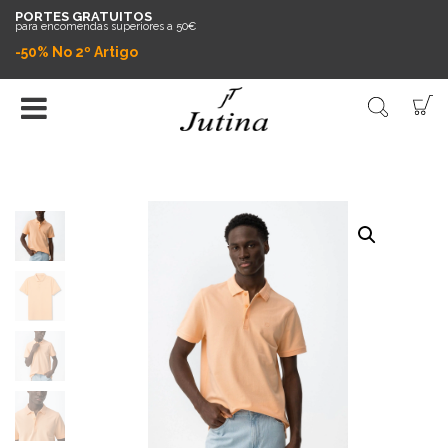
PORTES GRATUITOS
para encomendas superiores a 50€
-50% No 2º Artigo