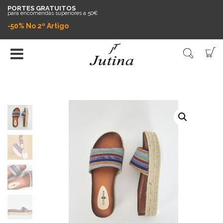
PORTES GRATUITOS
para encomendas superiores a 50€
-50% No 2º Artigo