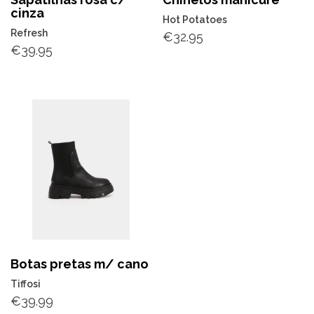
cinza
Hot Potatoes
Refresh
€
32.95
€
39.95
Botas pretas m/ cano
Tiffosi
€
39.99