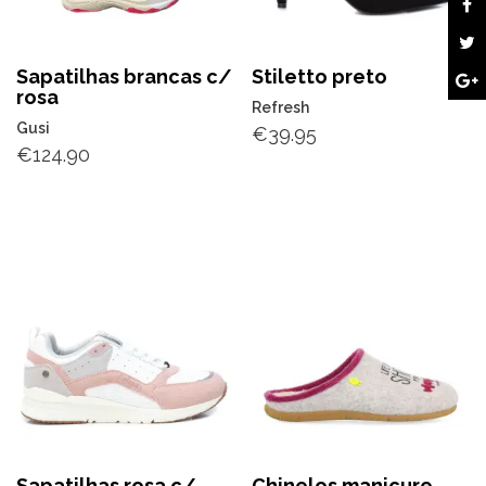
Sapatilhas brancas c/
Stiletto preto
rosa
Refresh
Gusi
€
39.95
€
124.90
Sapatilhas rosa c/
Chinelos manicure