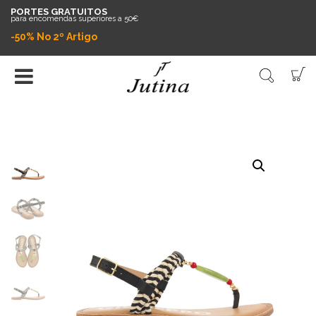
PORTES GRATUITOS
para encomendas superiores a 50€
-50% No 2º Artigo