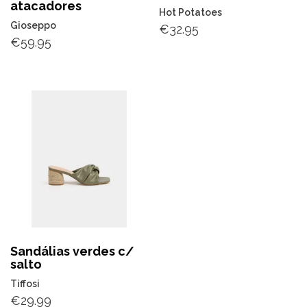
atacadores
Hot Potatoes
Gioseppo
€
32.95
€
59.95
Sandálias verdes c/
salto
Tiffosi
€
29.99