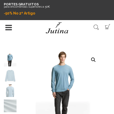
PORTES GRATUITOS
para encomendas superiores a 50€
-50% No 2º Artigo