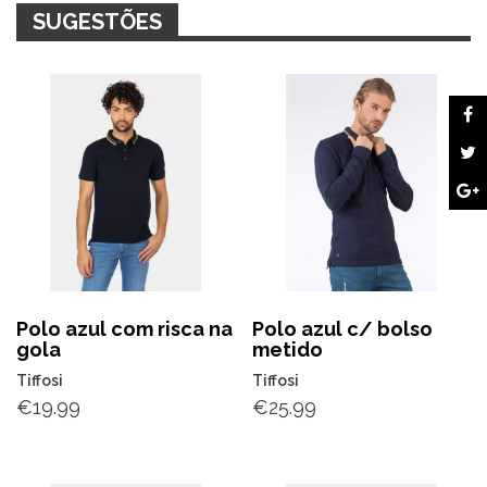
SUGESTÕES
Polo azul com risca na
Polo azul c/ bolso
gola
metido
Tiffosi
Tiffosi
€
19.99
€
25.99