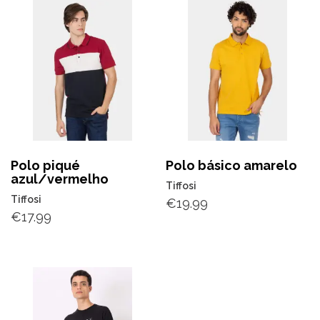
Polo piqué
Polo básico amarelo
azul/vermelho
Tiffosi
Tiffosi
€
19.99
€
17.99