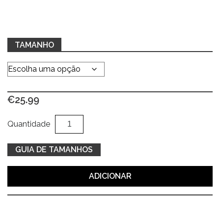
TAMANHO
€
25.99
Quantidade
Al
Quantidade
de
Sweat
GUIA DE TAMANHOS
azul
claro
ADICIONAR