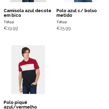
Camisola azul decote
Polo azul c/ bolso
em bico
metido
Tiffosi
Tiffosi
€
19.99
€
25.99
Polo piqué
azul/vermelho