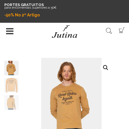
PORTES GRATUITOS
para encomendas superiores a 50€
-50% No 2º Artigo