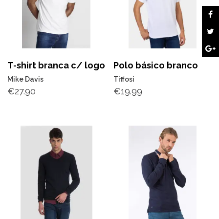
T-shirt branca c/ logo
Polo básico branco
Mike Davis
Tiffosi
€
27.90
€
19.99