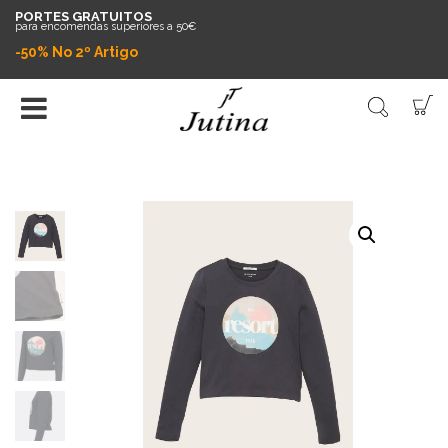
PORTES GRATUITOS
para encomendas superiores a 50€
-50% No 2º Artigo