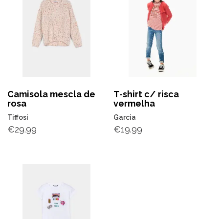
Camisola mescla de
T-shirt c/ risca
rosa
vermelha
Tiffosi
Garcia
€
29.99
€
19.99