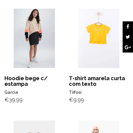
Hoodie bege c/
T-shirt amarela curta
estampa
com texto
Garcia
Tiffosi
€
39.99
€
9.99