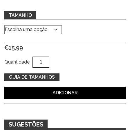
TAMANHO
€
15.99
Quantidade
Al
Quantidade
de
T-
GUIA DE TAMANHOS
shirt
cinza
ADICIONAR
c/
estampa
resort
SUGESTÕES