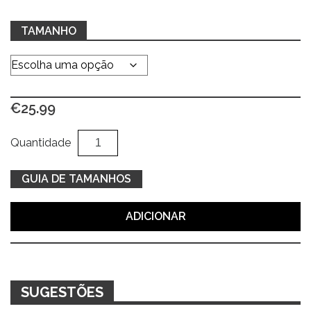
TAMANHO
€
25.99
Quantidade
Al
Quantidade
de
T-
GUIA DE TAMANHOS
shirt
verde
ADICIONAR
em
malha
SUGESTÕES