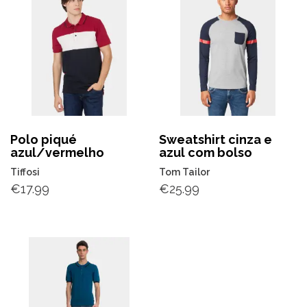
Polo piqué
Sweatshirt cinza e
azul/vermelho
azul com bolso
Tiffosi
Tom Tailor
€
17.99
€
25.99