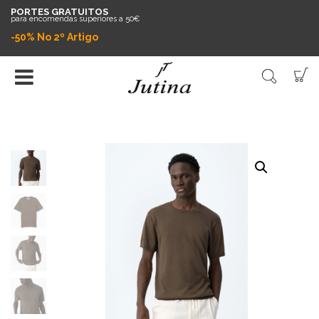
PORTES GRATUITOS
para encomendas superiores a 50€
-50% No 2º Artigo