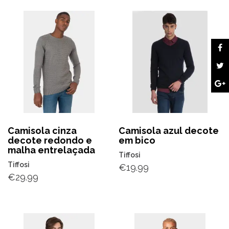
Camisola cinza
Camisola azul decote
decote redondo e
em bico
malha entrelaçada
Tiffosi
Tiffosi
€
19.99
€
29.99