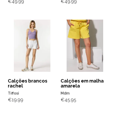
€
49.99
€
49.99
Calções brancos
Calções em malha
rachel
amarela
Tiffosi
Mdm
€
19.99
€
45.95