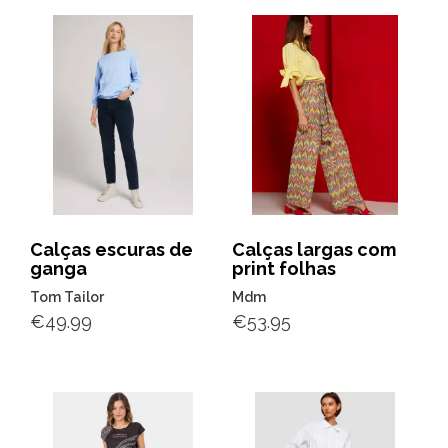
Calças escuras de
Calças largas com
ganga
print folhas
Tom Tailor
Mdm
€
49.99
€
53.95