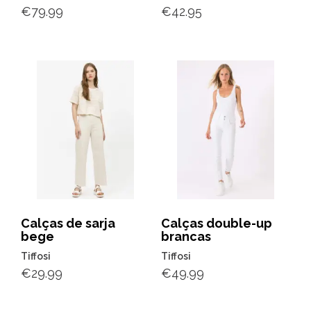
€
79.99
€
42.95
Calças de sarja
Calças double-up
bege
brancas
Tiffosi
Tiffosi
€
29.99
€
49.99