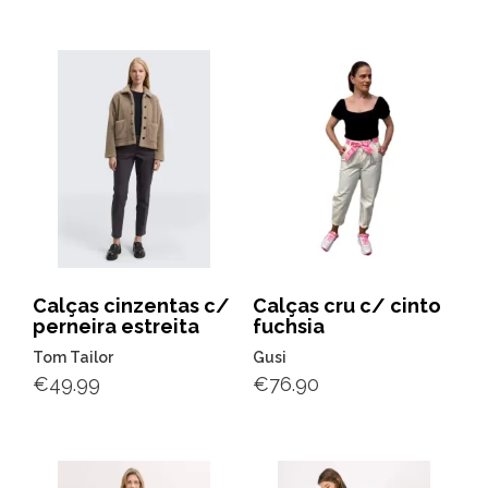
Calças cinzentas c/
Calças cru c/ cinto
perneira estreita
fuchsia
Tom Tailor
Gusi
€
49.99
€
76.90