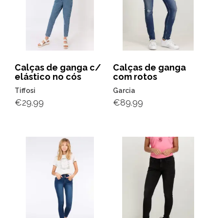
Calças de ganga c/
Calças de ganga
elástico no cós
com rotos
Tiffosi
Garcia
€
29.99
€
89.99