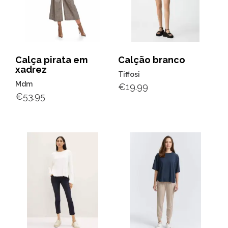
Calça pirata em
Calção branco
xadrez
Tiffosi
Mdm
€
19.99
€
53.95