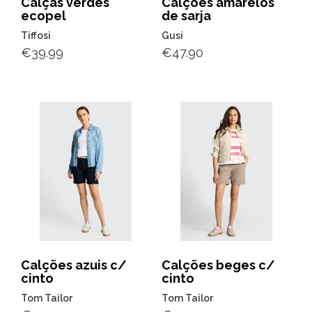
Calças verdes
Calções amarelos
ecopel
de sarja
Tiffosi
Gusi
€
39.99
€
47.90
Calções azuis c/
Calções beges c/
cinto
cinto
Tom Tailor
Tom Tailor