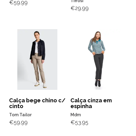
Tiffosi
€
59.99
€
29.99
Calça bege chino c/
Calça cinza em
cinto
espinha
Tom Tailor
Mdm
€
59.99
€
53.95