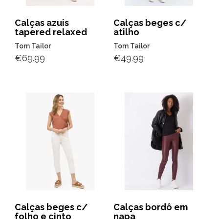
Calças azuis
Calças beges c/
tapered relaxed
atilho
Tom Tailor
Tom Tailor
€
69.99
€
49.99
Calças beges c/
Calças bordô em
folho e cinto
napa