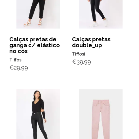
Calças pretas de
Calças pretas
ganga c/ elástico
double_up
no cós
Tiffosi
Tiffosi
€
39.99
€
29.99