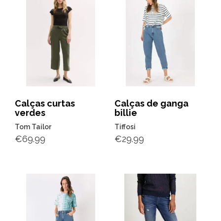
Calças curtas
Calças de ganga
verdes
billie
Tom Tailor
Tiffosi
€
69.99
€
29.99