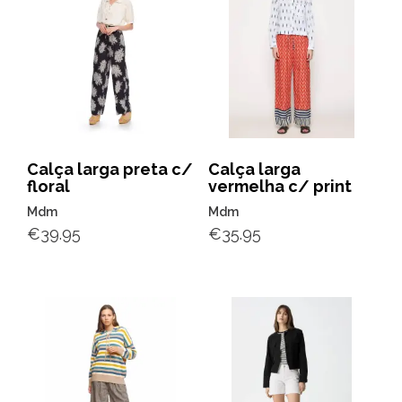
Calça larga preta c/
Calça larga
floral
vermelha c/ print
Mdm
Mdm
€
39.95
€
35.95