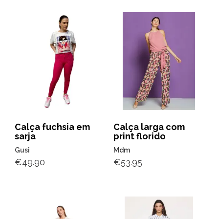
Calça fuchsia em
Calça larga com
sarja
print florido
Gusi
Mdm
€
49.90
€
53.95