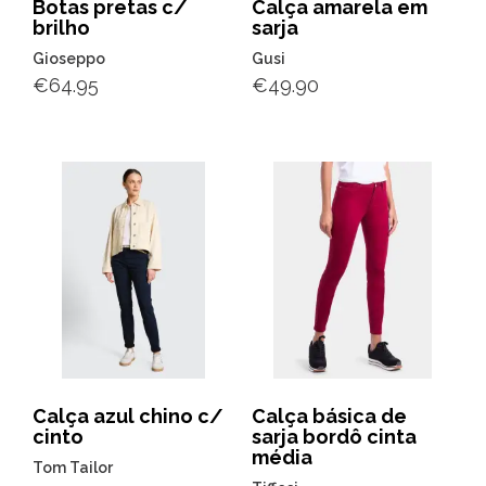
Botas pretas c/
Calça amarela em
brilho
sarja
Gioseppo
Gusi
€
64.95
€
49.90
Calça azul chino c/
Calça básica de
cinto
sarja bordô cinta
média
Tom Tailor