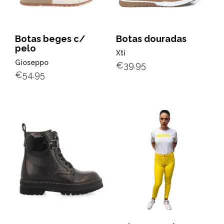
Botas beges c/
Botas douradas
pelo
Xti
Gioseppo
€
39.95
€
54.95