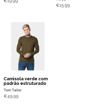
€
19.99
€
15.99
Camisola verde com
padrão estruturado
Tom Tailor
€
49.99