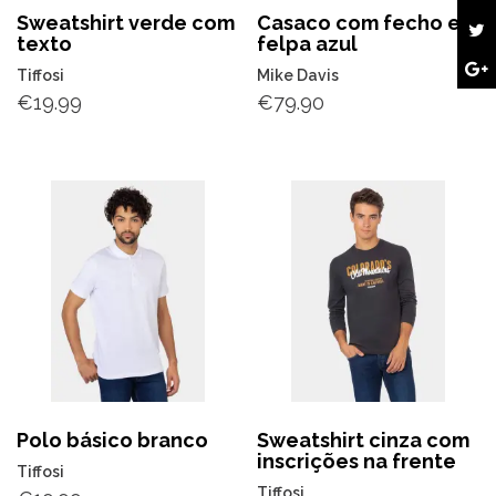
Sweatshirt verde com
Casaco com fecho em
texto
felpa azul
Tiffosi
Mike Davis
€
19.99
€
79.90
Polo básico branco
Sweatshirt cinza com
inscrições na frente
Tiffosi
Tiffosi