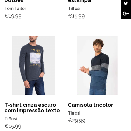
botões
estampa
Tom Tailor
Tiffosi
€
19.99
€
15.99
T-shirt cinza escuro
Camisola tricolor
com impressão texto
Tiffosi
Tiffosi
€
29.99
€
15.99