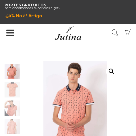
PORTES GRATUITOS
para encomendas superiores a 50€
-50% No 2º Artigo